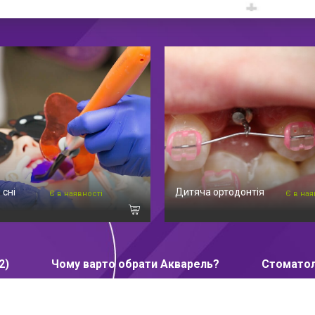
 сні
Дитяча ортодонтія
Є в наявності
Є в ная
2)
Чому варто обрати Акварель?
Стоматол