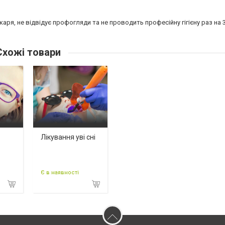
каря,
не відвідує профогляди та не проводить професійну гігієну раз на 3
хожі товари
Лікування уві сні
Є в наявності