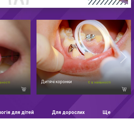
Дитячі коронки
вності
Є в наявності
огія для дітей
Для дорослих
Ще