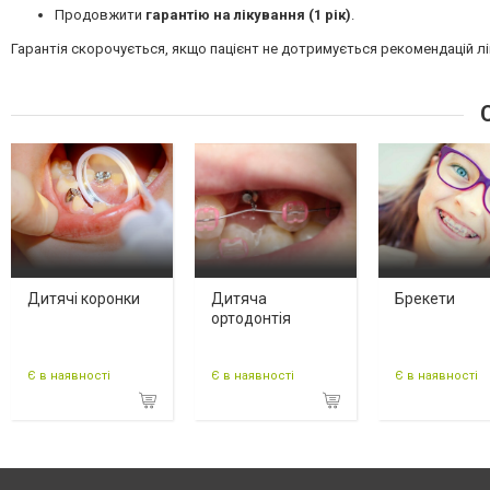
Продовжити
гарантію на лікування (1 рік)
.
Гарантія скорочується,
якщо пацієнт не дотримується рекомендацій лі
С
Дитячі коронки
Дитяча
Брекети
ортодонтія
Є в наявності
Є в наявності
Є в наявності